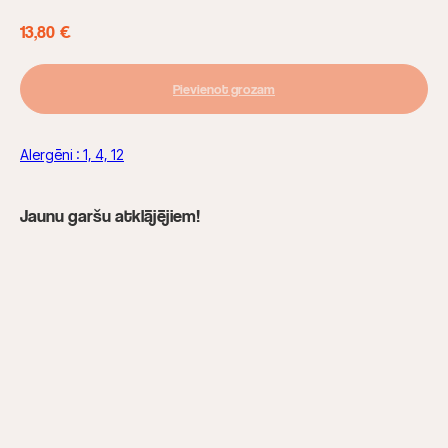
13,80
€
Pievienot grozam
Alergēni : 1, 4, 12
Jaunu garšu atklājējiem!