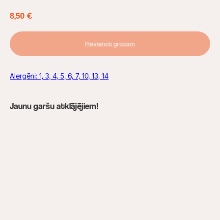
8,50
€
Pievienot grozam
Alergēni: 1, 3, 4, 5, 6, 7, 10, 13, 14
Jaunu garšu atklājējiem!