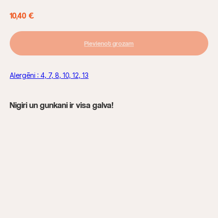
10,40
€
Pievienot grozam
Alergēni : 4, 7, 8, 10, 12, 13
Nigiri un gunkani ir visa galva!