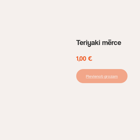
Teriyaki mērce
1,00
€
Pievienot grozam