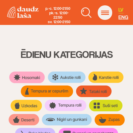
p.-c. 12:00-21:50
LV
pk.-s. 12:00-
ENG
22:50
sv. 12:00-21:50
ĒDIENU KATEGORIJAS
ENG