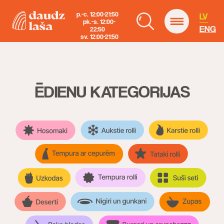
p.-c. 12:00-21:50
LV
pk.-s. 12:00-
ENG
22:50
sv. 12:00-21:50
ĒDIENU KATEGORIJAS
ENG