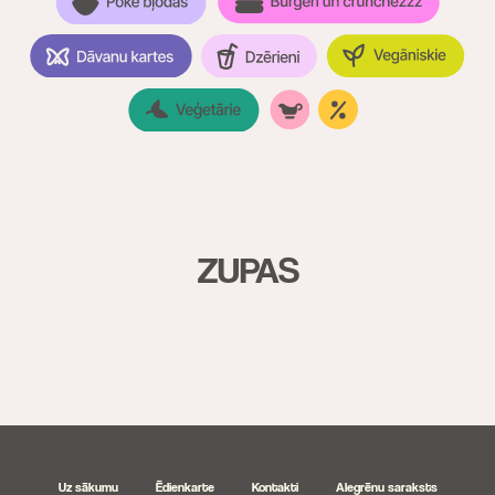
ZUPAS
Uz sākumu
Ēdienkarte
Kontakti
Alegrēnu saraksts