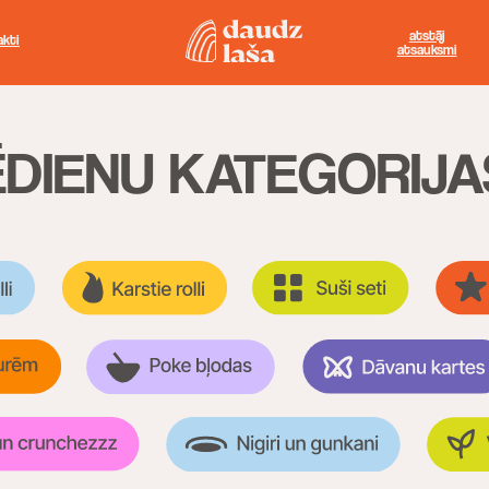
p.-c
atstāj
rezervēt
pk.-
atsauksmi
galdiņu
sv
IENU KATEGORIJAS