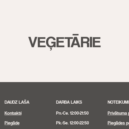
VEĢETĀRIE
DAUDZ LAŠA
DARBA LAIKS
NOTEIKUMI
Kontakti
Pn.-Ce. 12:00-21:50
Privātuma p
Piegāde
Pk.-Se. 12:00-22:50
Piegādes po