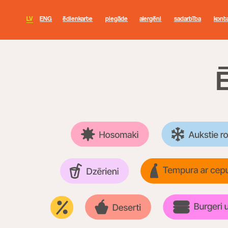
LV
ENG
ēdienkarte
piegāde
alergēni
sadarbība
kontakti
ĒD
ENG