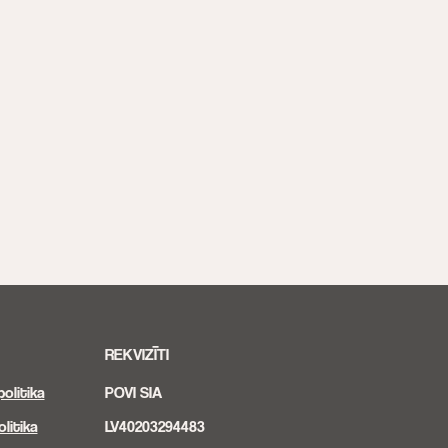
REKVIZĪTI
olitika
POVI SIA
litika
LV40203294483