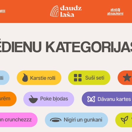
p.-c
atstāj
rezervēt
pk.-
atsauksmi
galdiņu
sv
IENU KATEGORIJAS