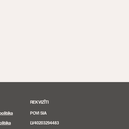
REKVIZĪTI
olitika
POVI SIA
litika
LV40203294483