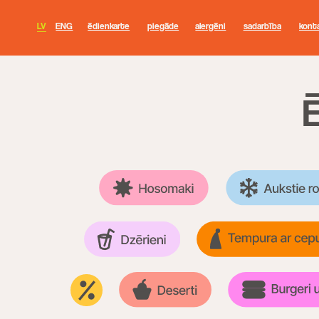
LV
ENG
ēdienkarte
piegāde
alergēni
sadarbība
kontakti
ĒD
ENG